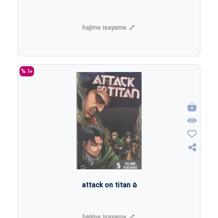
hajime isayama
10 %
attack on titan 5
hajime isayama