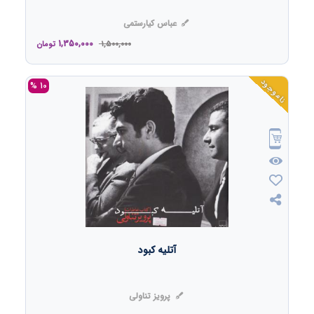
عباس کیارستمی
1,350,000
1,500,000
تومان
ناموجود
10 %
آتلیه کبود
پرویز تناولی