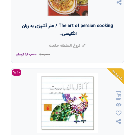
The art of persian cooking / هنر آشپزی به زبان
انگلیسی...
فروغ السلطنه حکمت
180,000
200,000
تومان
ناموجود
10 %