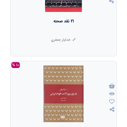
21 نقد صحنه
خدایار جعفری
10 %