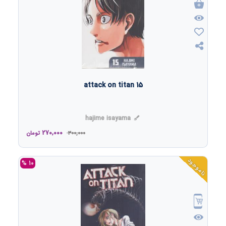
attack on titan 15
hajime isayama
270,000
300,000
تومان
ناموجود
10 %