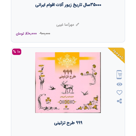
35000سال تاریخ زیور آلات اقوام ایرانی
مهرآسا غیبی
810,000
900,000
تومان
ناموجود
10 %
999 طرح تزئینی