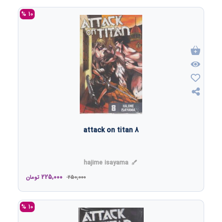
10 %
attack on titan 8
hajime isayama
225,000
250,000
تومان
10 %