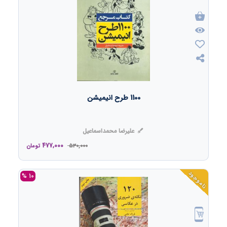
1100 طرح انیمیشن
علیرضا محمداسماعیل
477,000
530,000
تومان
ناموجود
10 %