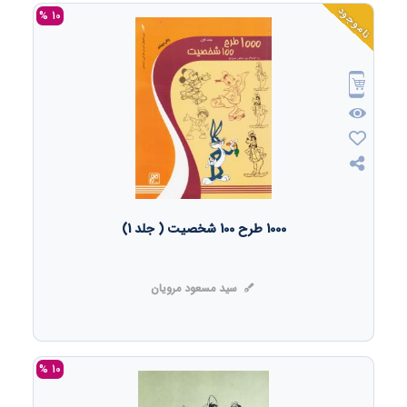
ناموجود
10 %
1000 طرح 100 شخصیت ( جلد 1)
سید مسعود مرویان
10 %