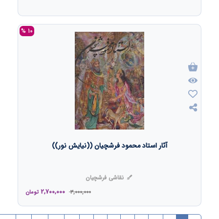
10 %
آثار استاد محمود فرشچیان ((نیایش نور))
نقاشی فرشچیان
2,700,000
3,000,000
تومان