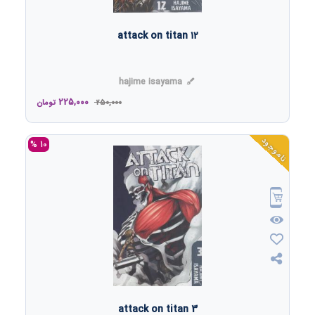
attack on titan ۱۲
hajime isayama
225,000
250,000
تومان
ناموجود
10 %
attack on titan 3