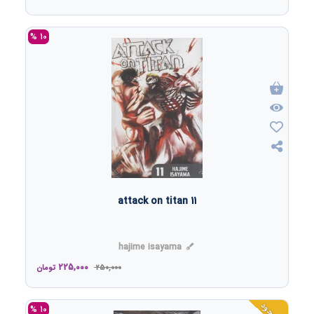
10 %
attack on titan 11
hajime isayama
225,000
250,000
تومان
10 %