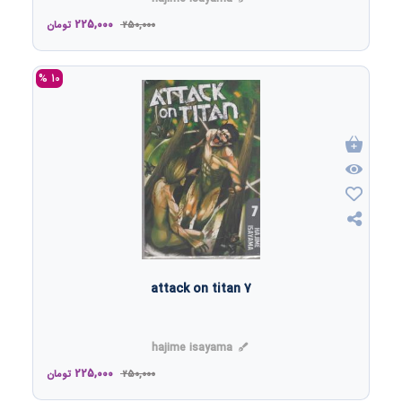
225,000
250,000
تومان
10 %
attack on titan 7
hajime isayama
225,000
250,000
تومان