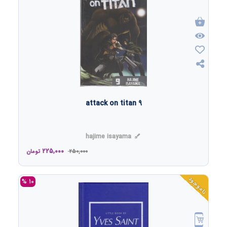
attack on titan 9
hajime isayama
225,000
250,000
تومان
ناموجود
10 %