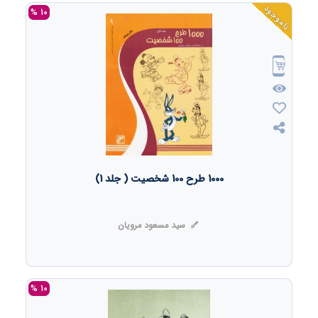
ناموجود
10 %
1000 طرح 100 شخصیت ( جلد 1)
سید مسعود مرویان
10 %