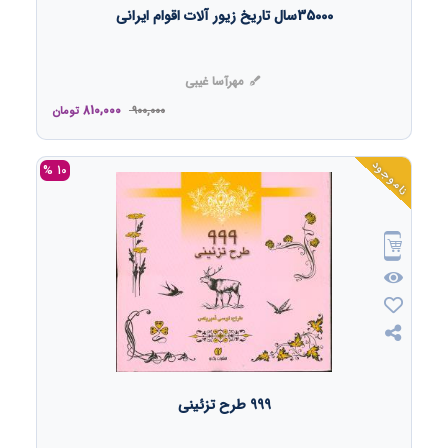
35000سال تاریخ زیور آلات اقوام ایرانی
مهرآسا غیبی
810,000
900,000
تومان
ناموجود
10 %
999 طرح تزئینی