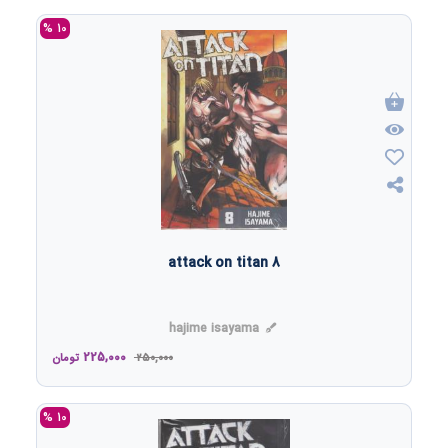
10 %
attack on titan 8
hajime isayama
225,000
250,000
تومان
10 %