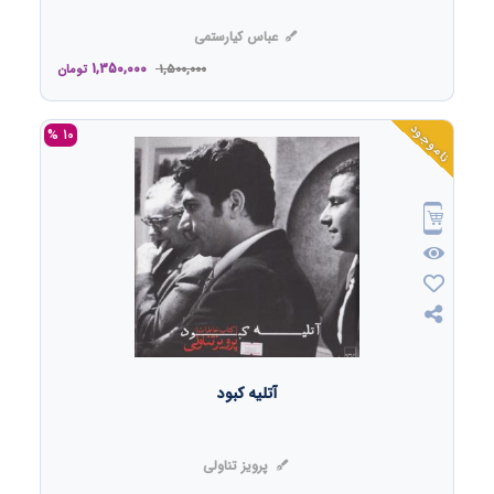
عباس کیارستمی
1,350,000
1,500,000
تومان
ناموجود
10 %
آتلیه کبود
پرویز تناولی