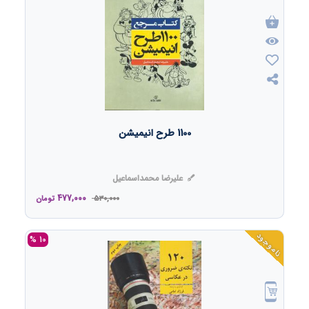
1100 طرح انیمیشن
علیرضا محمداسماعیل
477,000
530,000
تومان
ناموجود
10 %