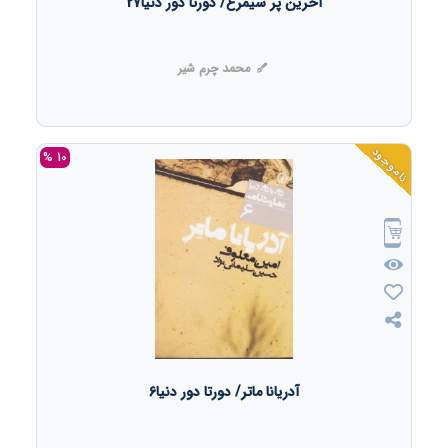
آخرین پر سیمرغ/ دورتا دور دنیا27
محمد چرم شیر
ناموجود
10 %
آدریانا ماتر/ دورتا دور دنیا6