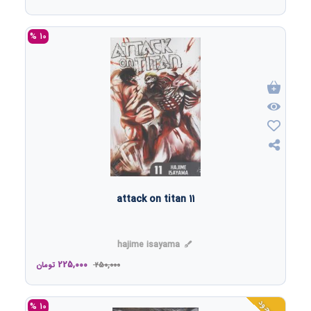
10 %
attack on titan 11
hajime isayama
225,000
250,000
تومان
10 %