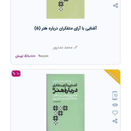
آشنایی با آرای متفکران درباره هنر (5)
محمد مددپور
810,000
900,000
تومان
ناموجود
10 %