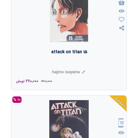
attack on titan 15
hajime isayama
270,000
300,000
تومان
ناموجود
10 %