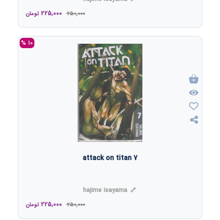
225,000
250,000
تومان
10 %
attack on titan 7
hajime isayama
225,000
250,000
تومان