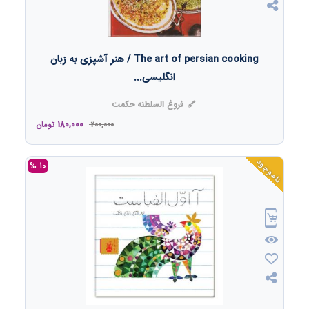
The art of persian cooking / هنر آشپزی به زبان
انگلیسی...
فروغ السلطنه حکمت
180,000
200,000
تومان
ناموجود
10 %