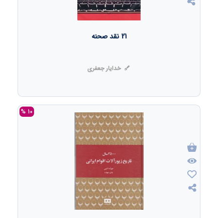
21 نقد صحنه
خدایار جعفری
10 %