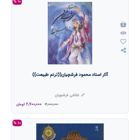
10 %
آثار استاد محمود فرشچیان((ترنم طبیعت))
نقاشی فرشچیان
2,700,000
3,000,000
تومان
10 %