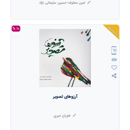
امین معلوف-حسین سلیمانی نژاد
ناموجود
10 %
آرزوهای تصویر
طوران میری