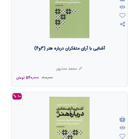
آشنایی با آرای متفکران درباره هنر (3و4)
محمد مددپور
540,000
600,000
تومان
10 %