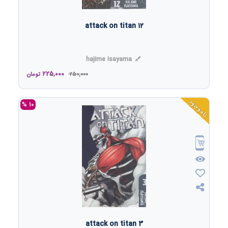
attack on titan ۱۲
hajime isayama
225,000
250,000
تومان
ناموجود
10 %
attack on titan 3