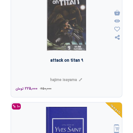
attack on titan 9
hajime isayama
225,000
250,000
تومان
ناموجود
10 %