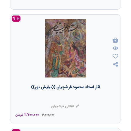
10 %
آثار استاد محمود فرشچیان ((نیایش نور))
نقاشی فرشچیان
2,700,000
3,000,000
تومان