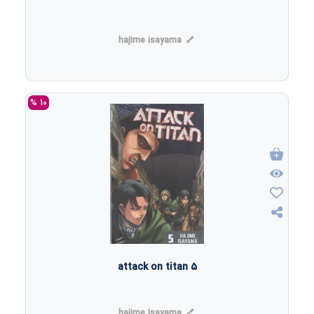
hajime isayama
10 %
attack on titan 5
hajime isayama