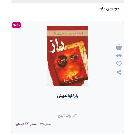
موجودی دارها
10 %
راز/نواندیش
راندا برن
441,000
490,000
تومان