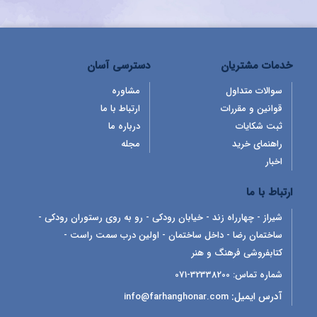
خدمات مشتریان
دسترسی آسان
سوالات متداول
مشاوره
قوانین و مقررات
ارتباط با ما
ثبت شکایات
درباره ما
راهنمای خرید
مجله
اخبار
ارتباط با ما
شیراز - چهارراه زند - خیابان رودکی - رو به روی رستوران رودکی -
ساختمان رضا - داخل ساختمان - اولین درب سمت راست -
کتابفروشی فرهنگ و هنر
شماره تماس:
32338200-071
آدرس ایمیل:
info@farhanghonar.com