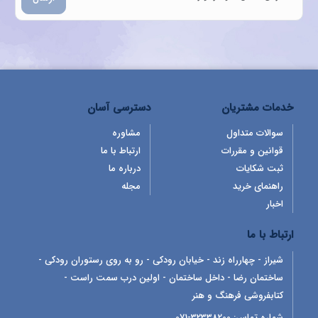
خدمات مشتریان
دسترسی آسان
سوالات متداول
مشاوره
قوانین و مقررات
ارتباط با ما
ثبت شکایات
درباره ما
راهنمای خرید
مجله
اخبار
ارتباط با ما
شیراز - چهارراه زند - خیابان رودکی - رو به روی رستوران رودکی -
ساختمان رضا - داخل ساختمان - اولین درب سمت راست -
کتابفروشی فرهنگ و هنر
شماره تماس:
32338200-071