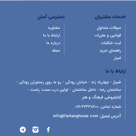
خدمات مشتریان
دسترسی آسان
سوالات متداول
مشاوره
قوانین و مقررات
ارتباط با ما
ثبت شکایات
درباره ما
راهنمای خرید
مجله
اخبار
ارتباط با ما
شیراز - چهارراه زند - خیابان رودکی - رو به روی رستوران رودکی -
ساختمان رضا - داخل ساختمان - اولین درب سمت راست -
کتابفروشی فرهنگ و هنر
شماره تماس:
32338200-071
آدرس ایمیل:
info@farhanghonar.com