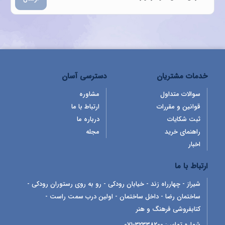
خدمات مشتریان
دسترسی آسان
سوالات متداول
مشاوره
قوانین و مقررات
ارتباط با ما
ثبت شکایات
درباره ما
راهنمای خرید
مجله
اخبار
ارتباط با ما
شیراز - چهارراه زند - خیابان رودکی - رو به روی رستوران رودکی -
ساختمان رضا - داخل ساختمان - اولین درب سمت راست -
کتابفروشی فرهنگ و هنر
شماره تماس:
32338200-071