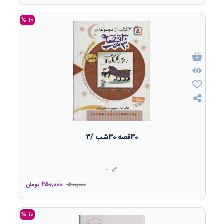
10 %
30قصه 30شب /3
-
450,000
500,000
تومان
10 %