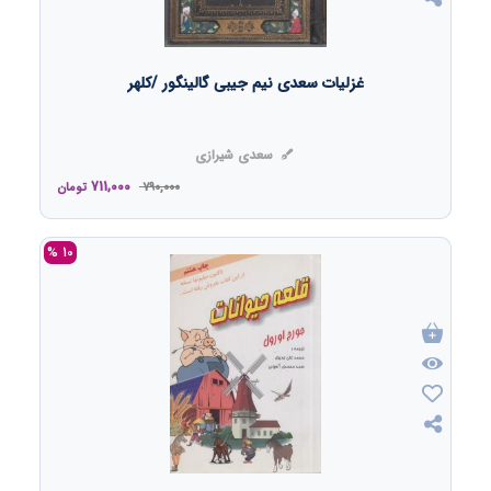
غزلیات سعدی نیم جیبی گالینگور /کلهر
سعدی شیرازی
711,000
790,000
تومان
10 %