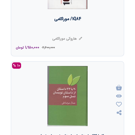
1Q84/ موراکامی
هاروکی موراکامی
1,980,000
2,200,000
تومان
10 %