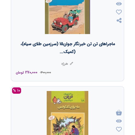
ماجراهای تن تن خبرنگار جوان15 (سرزمین طلای سیاه)،
(کمیک...
هرژه
270,000
300,000
تومان
10 %