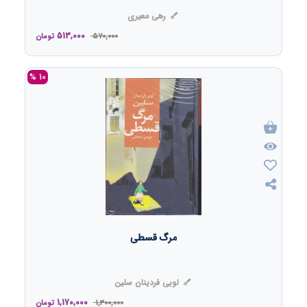
رهی معیری
513,000
570,000
تومان
10 %
مرگ قسطی
لویی فردینان سلین
1,170,000
1,300,000
تومان