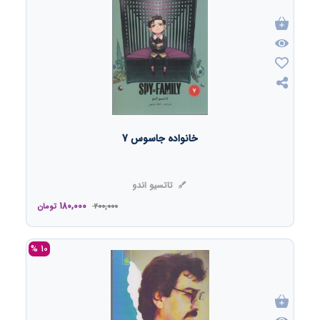
خانواده جاسوس 7
تاتسیو اندو
180,000
200,000
تومان
10 %