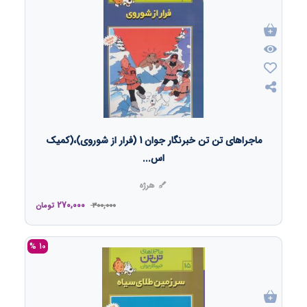
ماجراهای تن تن خبرنگار جوان 1 (فرار از شوروی)،(کمیک
اس...
هرژه
270,000
300,000
تومان
10 %