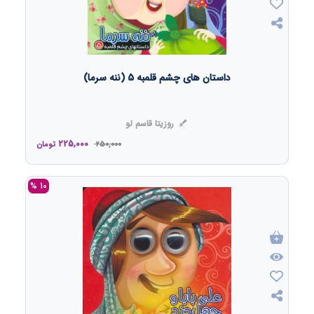
داستان های چشم قلمبه 5 (ننه سرما)
روزیتا قاسم لو
225,000
250,000
تومان
10 %