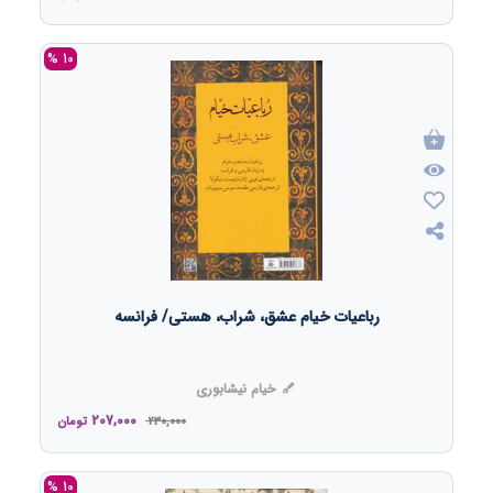
10 %
رباعیات خیام عشق، شراب، هستی/ فرانسه
خیام نیشابوری
207,000
230,000
تومان
10 %