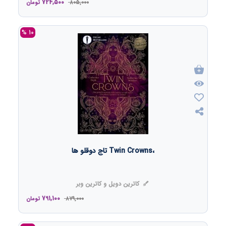
724,500
805,000
تومان
10 %
،Twin Crowns تاج‌ دوقلو ها
کاترین دویل و کاترین وبر
791,100
879,000
تومان