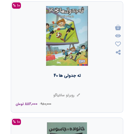
10 %
ته جدولی ها 40
روبرتو سانتیاگو
882,000
980,000
تومان
10 %