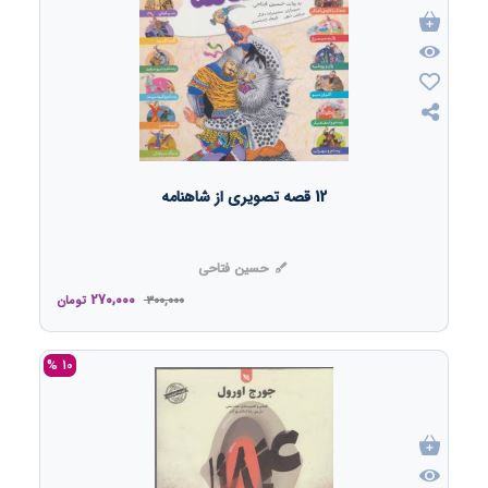
12 قصه تصویری از شاهنامه
حسین فتاحی
270,000
300,000
تومان
10 %