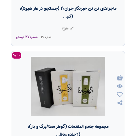
ماجراهای تن تن خبرنگار جوان20 (جستجو در غار هیولا)،
(کم...
هرژه
270,000
300,000
تومان
10 %
مجموعه جامع المقدمات (گوهر معنا/برگ و بار)،
(2جلدی،باقا...