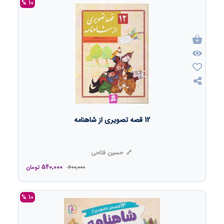
10 %
12 قصه تصویری از شاهنامه
حسین فتاحی
540,000
600,000
تومان
10 %