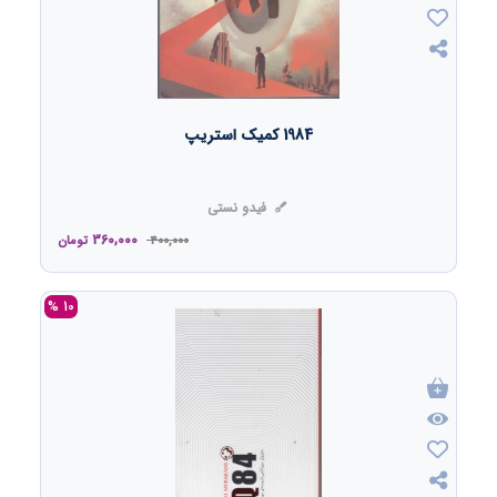
1984 کمیک استریپ
فیدو نستی
360,000
400,000
تومان
10 %