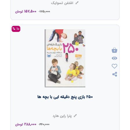
اشتفن تسوایک
157,500
175,000
تومان
10 %
۲۵۰ بازی پنج دقیقه ایی با بچه ها
پترا راین هارد
288,000
320,000
تومان