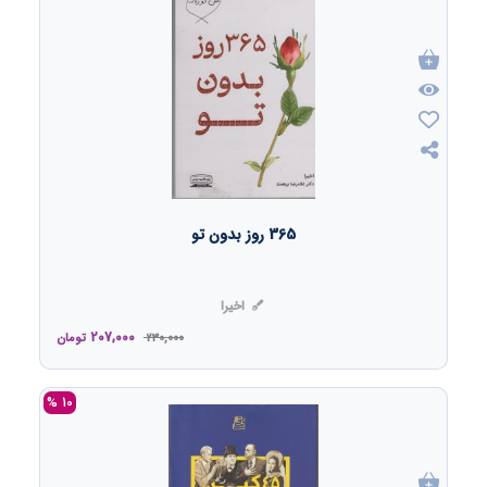
365 روز بدون تو
اخیرا
207,000
230,000
تومان
10 %