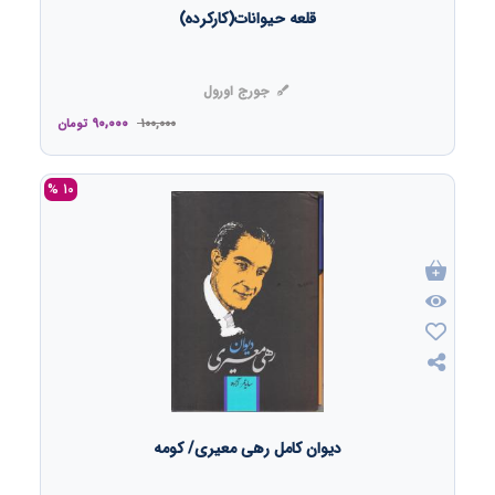
قلعه حیوانات(کارکرده)
جورج اورول
90,000
100,000
تومان
10 %
دیوان کامل رهی معیری/ کومه