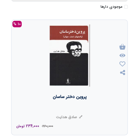
موجودی دارها
10 %
پروین دختر ساسان
صادق هدایت
234,000
260,000
تومان