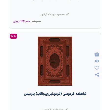
محمود دولت آبادی
144,000
160,000
تومان
10 %
شاهنامه فردوسی (ترمو،لیزری،باقاب) پارمیس
ابوالقاسم فردوسی