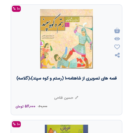
10 %
قصه های تصویری از شاهنامه10 (رستم و کوه سپند)،(گلاسه)
حسین فتاحی
54,000
60,000
تومان
10 %