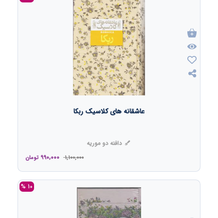
عاشقانه های کلاسیک ربکا
دافنه دو موریه
990,000
1,100,000
تومان
10 %