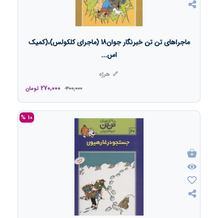
ماجراهای تن تن خبرنگار جوان18 (ماجرای کلکولس)،(کمیک
اس...
هرژه
270,000
300,000
تومان
10 %