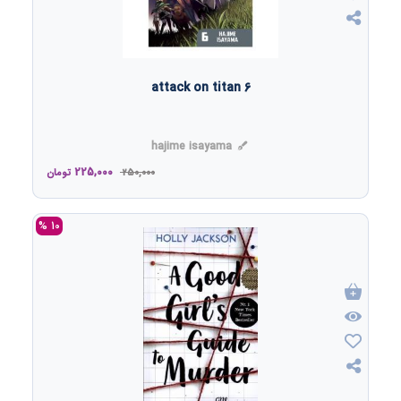
6 attack on titan
hajime isayama
225,000
250,000
تومان
10 %