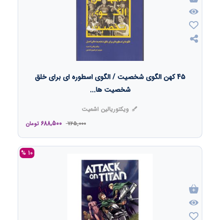
45 کهن الگوی شخصیت / الگوی اسطوره ای برای خلق
شخصیت ها...
ویکتوریالین اشمیت
688,500
765,000
تومان
10 %