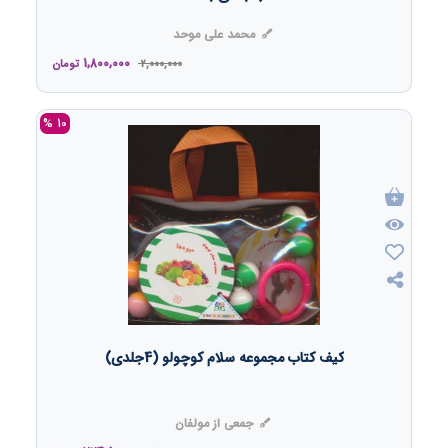
محمد علی موحد
1,800,000
2,000,000
تومان
10 %
کیف کتاب مجموعه سلام کوچولو (4جلدی)
جمعی از مولفان