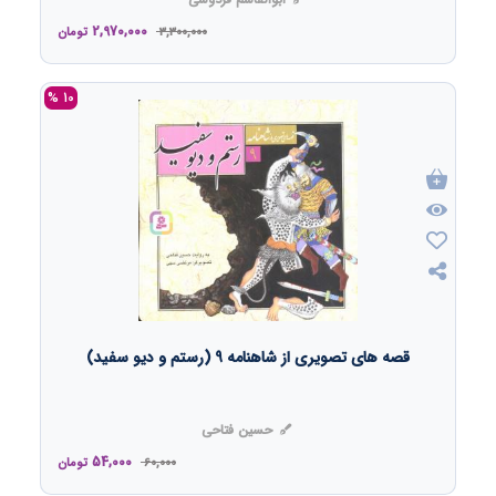
2,970,000
3,300,000
تومان
10 %
قصه های تصویری از شاهنامه 9 (رستم و دیو سفید)
حسین فتاحی
54,000
60,000
تومان