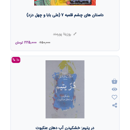
داستان های چشم قلمبه 7 (علی بابا و چهل دزد)
روزیتا پورمند
225,000
250,000
تومان
10 %
در یتیم: خشکیدن آب دهان عنکبوت