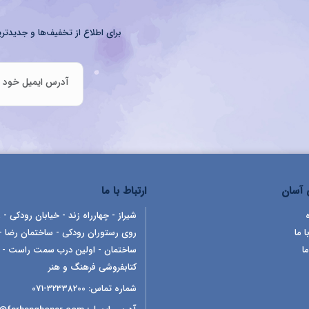
برای اطلاع از تخفیف‌ها و جدیدتری
آسان
ارتباط با ما
شیراز - چهارراه زند - خیابان رودکی - ر
ا ما
روی رستوران رودکی - ساختمان رضا -
ما
ساختمان - اولین درب سمت راست -
کتابفروشی فرهنگ و هنر
شماره تماس:
32338200-071