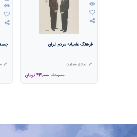
فرهنگ عامیانه مردم ایران
جستا
صادق هدایت
مه
441,000
تومان
490,000