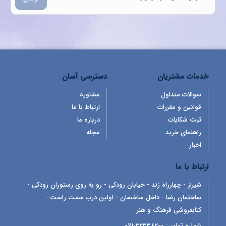
خدمات مشتریان
دسترسی آسان
سوالات متداول
مشاوره
قوانین و مقررات
ارتباط با ما
ثبت شکایات
درباره ما
راهنمای خرید
مجله
اخبار
ارتباط با ما
شیراز - چهارراه زند - خیابان رودکی - رو به روی رستوران رودکی -
ساختمان رضا - داخل ساختمان - اولین درب سمت راست -
کتابفروشی فرهنگ و هنر
شماره تماس:
32338200-071