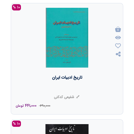
10 %
تاریخ ادبیات ایران
شفیعی کدکنی
441,000
490,000
تومان
10 %