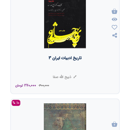
تاریخ ادبیات ایران 3
ذبیح الله صفا
270,000
300,000
تومان
10 %