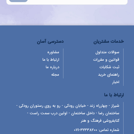
خدمات مشتریان
دسترسی آسان
سوالات متداول
مشاوره
قوانین و مقررات
ارتباط با ما
ثبت شکایات
درباره ما
راهنمای خرید
مجله
اخبار
ارتباط با ما
شیراز - چهارراه زند - خیابان رودکی - رو به روی رستوران رودکی -
ساختمان رضا - داخل ساختمان - اولین درب سمت راست -
کتابفروشی فرهنگ و هنر
شماره تماس:
32338200-071