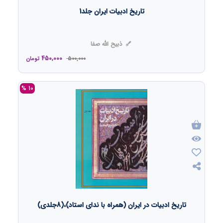
تاریخ ادبیات ایران جلد1
ذبیح الله صفا
450,000
500,000
تومان
10 %
تاریخ ادبیات در ایران (همراه با ندای استاد)،(8جلدی)