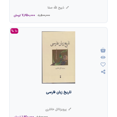
ذبیح الله صفا
7,650,000
8,500,000
تومان
10 %
تاریخ زبان فارسی
پرویزناتل خانلری
1,620,000