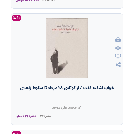
1,800,000
تومان
10 %
خواب آشفته نفت / از کوتادی 28 مرداد تا سقوط زاهدی
محمد علی موحد
666,000
740,000
تومان