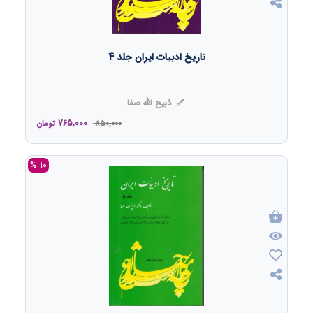
تاریخ ادبیات ایران جلد 4
ذبیح الله صفا
765,000
850,000
تومان
10 %