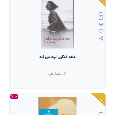
خنده غمگین ترت می کند
بختیار علی
ناموجود
10 %