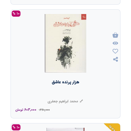
10 %
هزار پرنده عاشق
محمد ابراهیم جعفری
603,000
670,000
تومان
ناموجود
10 %