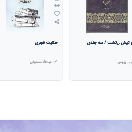
خ کیش زرتشت / سه جلدی
حکایت قجری
ی بویس
عبدالله مستوفی