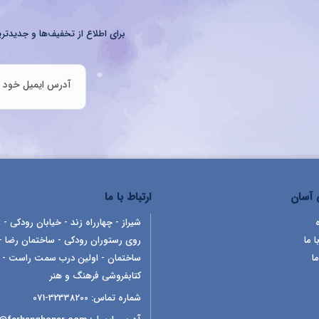
برای اطلاع از تخفیف‌ها و جدیدتری
آسان
ارتباط با ما
شیراز - چهارراه زند - خیابان رودکی - ر
ا ما
روی رستوران رودکی - ساختمان رضا -
ما
ساختمان - اولین درب سمت راست -
کتابفروشی فرهنگ و هنر
شماره تماس:
32338200-071