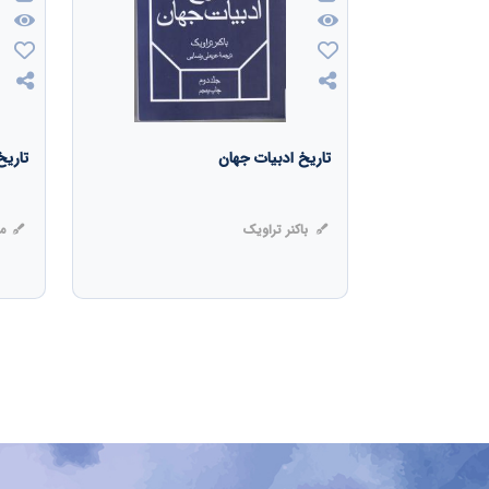
تاریخ ادبیات جهان
تاری
باکنر تراویک
مر