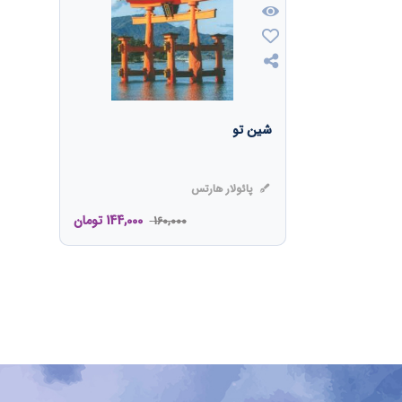
شین تو
پائولار هارتس
144,000
تومان
160,000