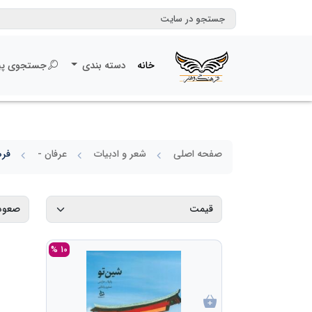
خانه
دسته بندی
جستجوی پی
صفحه اصلی
شعر و ادبیات
عرفان -
فره
10 %