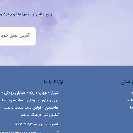
برای اطلاع از تخفیف‌ها و جدیدتری
آسان
ارتباط با ما
شیراز - چهارراه زند - خیابان رودکی - ر
ا ما
روی رستوران رودکی - ساختمان رضا -
ما
ساختمان - اولین درب سمت راست -
کتابفروشی فرهنگ و هنر
شماره تماس:
32338200-071