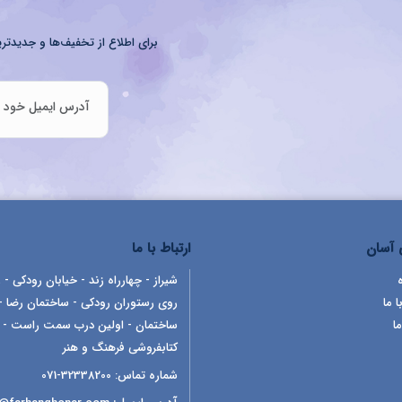
برای اطلاع از تخفیف‌ها و جدیدتری
آسان
ارتباط با ما
شیراز - چهارراه زند - خیابان رودکی - ر
ا ما
روی رستوران رودکی - ساختمان رضا -
ما
ساختمان - اولین درب سمت راست -
کتابفروشی فرهنگ و هنر
شماره تماس:
32338200-071