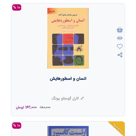
10 %
انسان و اسطورهایش
کارل گوستاو یونگ
162,000
180,000
تومان
ناموجود
10 %