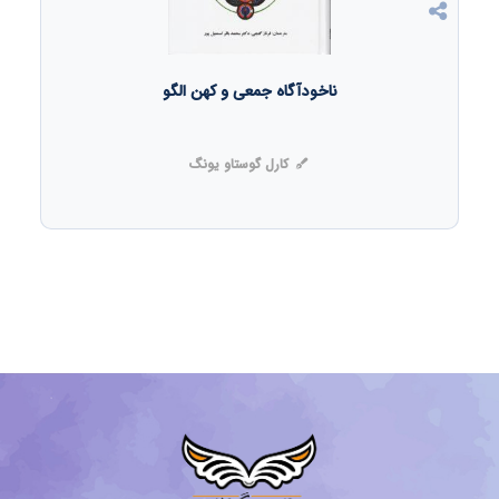
ناخودآگاه جمعی و کهن الگو
کارل گوستاو یونگ