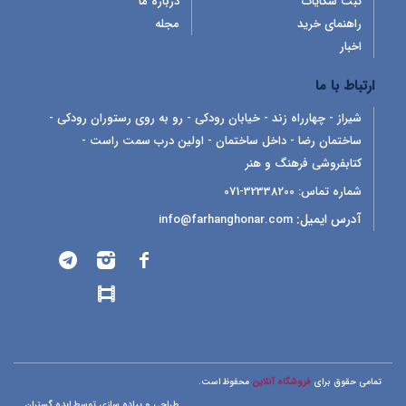
ثبت شکایات
درباره ما
راهنمای خرید
مجله
اخبار
ارتباط با ما
شیراز - چهارراه زند - خیابان رودکی - رو به روی رستوران رودکی -
ساختمان رضا - داخل ساختمان - اولین درب سمت راست -
کتابفروشی فرهنگ و هنر
شماره تماس:
32338200-071
آدرس ایمیل:
info@farhanghonar.com
تمامی حقوق برای
فروشگاه آنلاین
محفوظ است.
طراحی و پیاده سازی توسط
ایده گستران