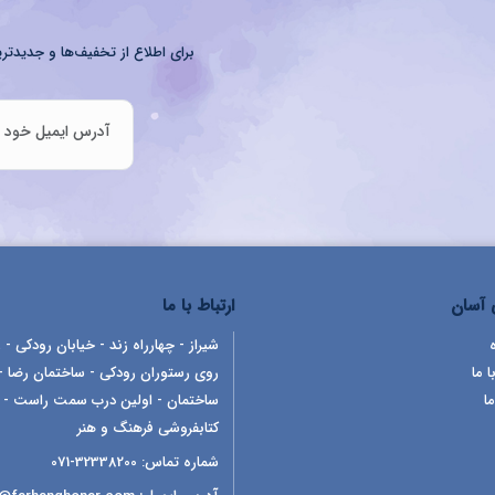
برای اطلاع از تخفیف‌ها و جدیدتری
آسان
ارتباط با ما
شیراز - چهارراه زند - خیابان رودکی - ر
ا ما
روی رستوران رودکی - ساختمان رضا -
ما
ساختمان - اولین درب سمت راست -
کتابفروشی فرهنگ و هنر
شماره تماس:
32338200-071