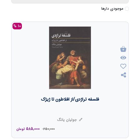
موجودی دارها
10 %
فلسفه تراژدی/از افلاطون تا ژیژک
جولیان یانگ
585,000
650,000
تومان