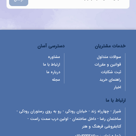
خدمات مشتریان
دسترسی آسان
سوالات متداول
مشاوره
قوانین و مقررات
ارتباط با ما
ثبت شکایات
درباره ما
راهنمای خرید
مجله
اخبار
ارتباط با ما
شیراز - چهارراه زند - خیابان رودکی - رو به روی رستوران رودکی -
ساختمان رضا - داخل ساختمان - اولین درب سمت راست -
کتابفروشی فرهنگ و هنر
شماره تماس:
32338200-071