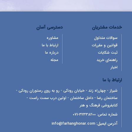
خدمات مشتریان
دسترسی آسان
سوالات متداول
مشاوره
قوانین و مقررات
ارتباط با ما
ثبت شکایات
درباره ما
راهنمای خرید
مجله
اخبار
ارتباط با ما
شیراز - چهارراه زند - خیابان رودکی - رو به روی رستوران رودکی -
ساختمان رضا - داخل ساختمان - اولین درب سمت راست -
کتابفروشی فرهنگ و هنر
شماره تماس:
32338200-071
آدرس ایمیل:
info@farhanghonar.com