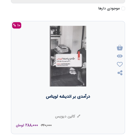
موجودی دارها
10 %
درآمدی بر اندیشه لویناس
کالین دیویس
288,000
320,000
تومان