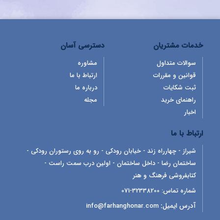
خدمات مشتریان
دسترسی آسان
سوالات متداول
مشاوره
قوانین و مقررات
ارتباط با ما
ثبت شکایات
درباره ما
راهنمای خرید
مجله
اخبار
ارتباط با ما
شیراز - چهارراه زند - خیابان رودکی - رو به روی رستوران رودکی -
ساختمان رضا - داخل ساختمان - اولین درب سمت راست -
کتابفروشی فرهنگ و هنر
شماره تماس:
32338200-071
آدرس ایمیل:
info@farhanghonar.com