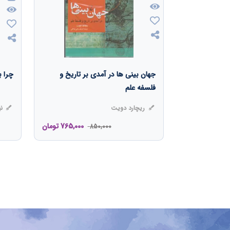
جهان بینی ها در آمدی بر تاریخ و
چرا ب
فلسفه علم
ریچارد دویت
نی
765,000
تومان
850,000