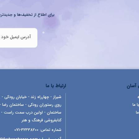
برای اطلاع از تخفیف‌ها و جدیدتری
آسان
ارتباط با ما
شیراز - چهارراه زند - خیابان رودکی - ر
ا ما
روی رستوران رودکی - ساختمان رضا -
ما
ساختمان - اولین درب سمت راست -
کتابفروشی فرهنگ و هنر
شماره تماس:
32338200-071