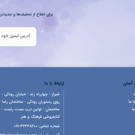
برای اطلاع از تخفیف‌ها و جدیدتری
آسان
ارتباط با ما
شیراز - چهارراه زند - خیابان رودکی - ر
ا ما
روی رستوران رودکی - ساختمان رضا -
ما
ساختمان - اولین درب سمت راست -
کتابفروشی فرهنگ و هنر
شماره تماس:
32338200-071