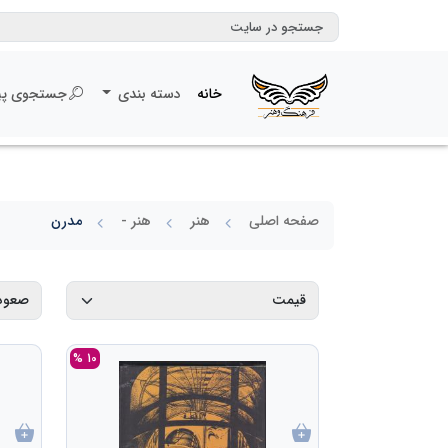
خانه
دسته بندی
جستجوی پی
صفحه اصلی
هنر
هنر -
مدرن
10 %