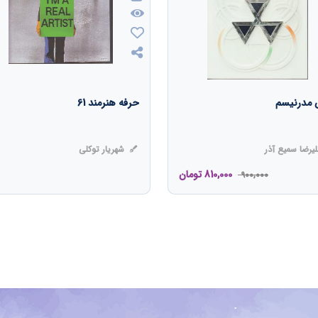
 مدرنیسم
حرفه هنرمند 61
یرضا سمیع آذر
شهریار توکلی
810,000
تومان
900,000