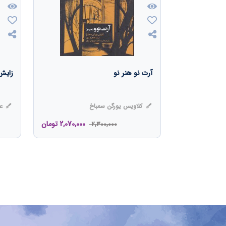
آرت نو هنر نو
زایش
کلاویس یورگن سمباخ
عل
2,070,000
تومان
2,300,000