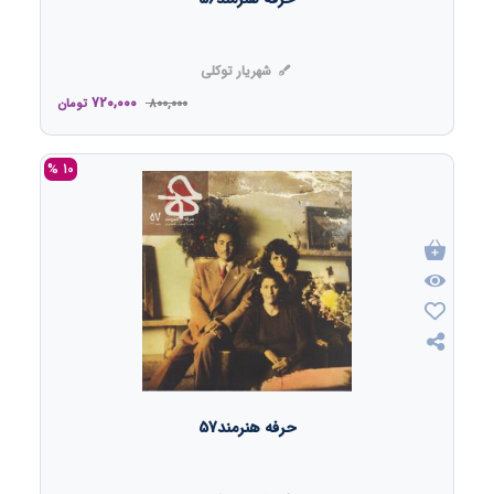
شهریار توکلی
720,000
800,000
تومان
10 %
حرفه هنرمند57