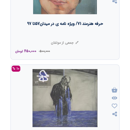
حرفه هنرمند 71/ ویژه نامه ی در میدان57تا 97
جمعی از مولفان
450,000
500,000
تومان
10 %