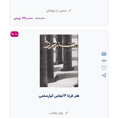
جمعی از مولفان
720,000
800,000
تومان
10 %
هنر فردا 4/عباس کیارستمی
زهرا زهتاب