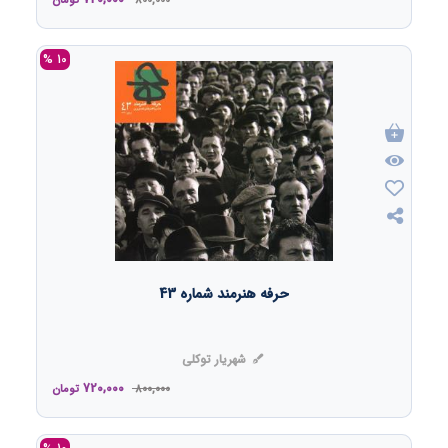
800,000
تومان
10 %
حرفه هنرمند شماره 43
شهریار توکلی
720,000
800,000
تومان