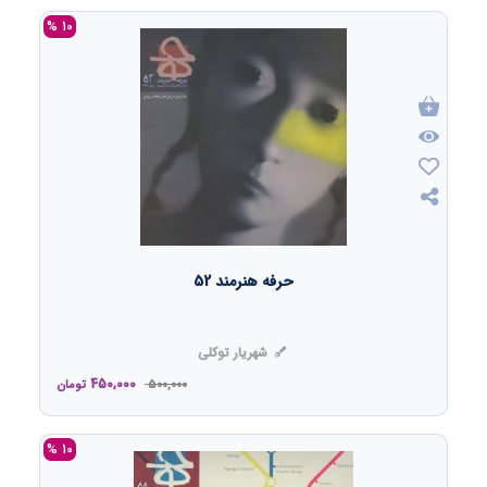
10 %
حرفه هنرمند 52
شهریار توکلی
450,000
500,000
تومان
10 %