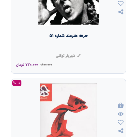
حرفه هنرمند شماره 51
شهریار توکلی
720,000
800,000
تومان
10 %