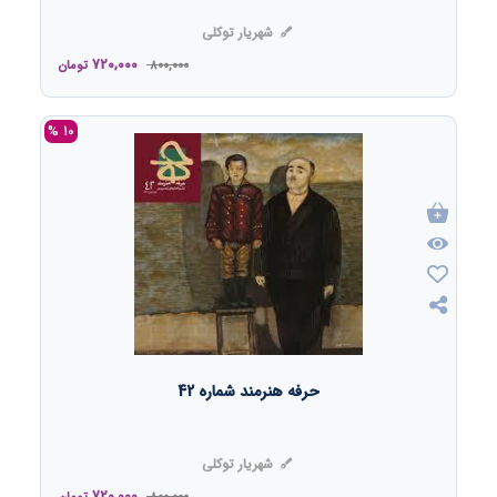
شهریار توکلی
720,000
800,000
تومان
10 %
حرفه هنرمند شماره 42
شهریار توکلی
720,000