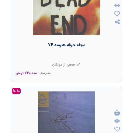
مجله حرفه هنرمند 74
جمعی از مولفان
720,000
800,000
تومان
10 %