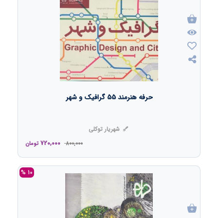
حرفه هنرمند 55 گرافیک و شهر
شهریار توکلی
720,000
800,000
تومان
10 %