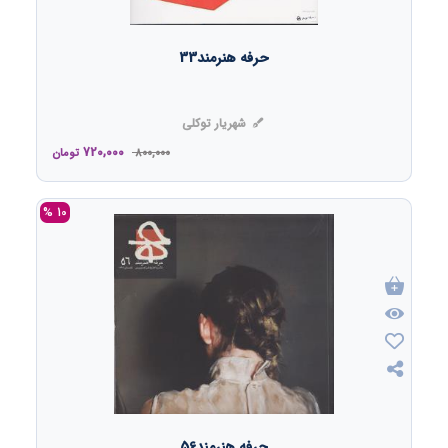
حرفه هنرمند33
شهریار توکلی
720,000
800,000
تومان
10 %
حرفه هنرمند56