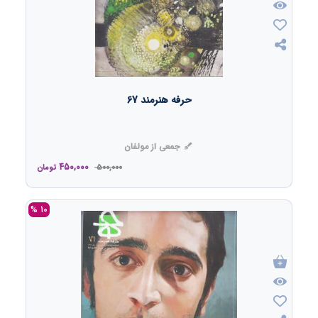
حرفه هنرمند 67
جمعی از مولفان
450,000
500,000
تومان
10 %