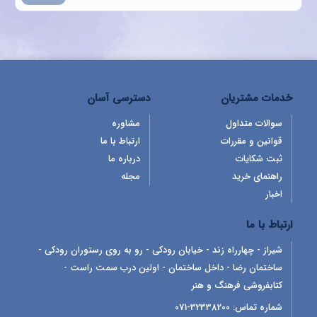
خدمات مشتریان
دسترسی آسان
سوالات متداول
مشاوره
قوانین و مقررات
ارتباط با ما
ثبت شکایات
درباره ما
راهنمای خرید
مجله
اخبار
ارتباط با ما
شیراز - چهارراه زند - خیابان رودکی - رو به روی رستوران رودکی -
ساختمان رضا - داخل ساختمان - اولین درب سمت راست -
کتابفروشی فرهنگ و هنر
شماره تماس:
32338200-071