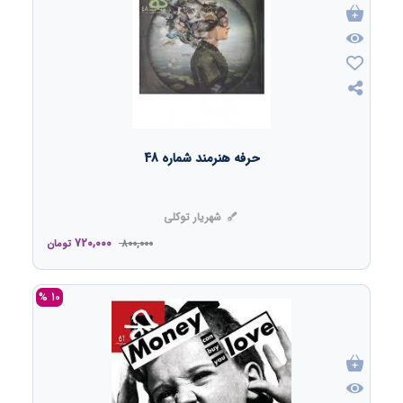
حرفه هنرمند شماره 48
شهریار توکلی
720,000
800,000
تومان
10 %