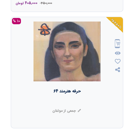
405,000
450,000
تومان
ناموجود
10 %
حرفه هنرمند 64
جمعی از مولفان