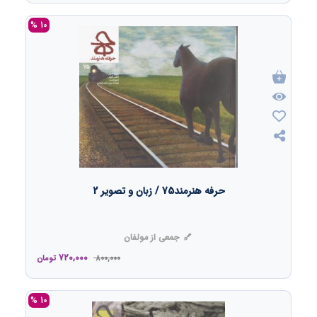
10 %
حرفه هنرمند75 / زبان و تصویر 2
جمعی از مولفان
720,000
800,000
تومان
10 %