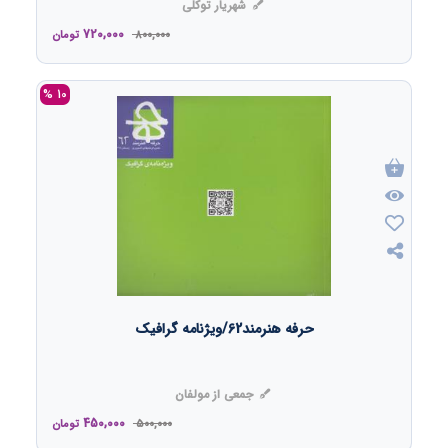
شهریار توکلی
720,000
800,000
تومان
10 %
حرفه هنرمند62/ویژنامه گرافیک
جمعی از مولفان
450,000
500,000
تومان