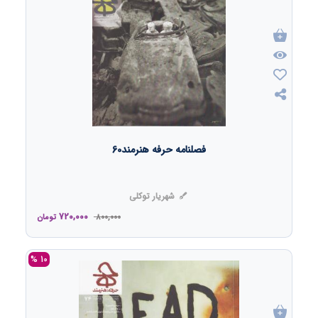
فصلنامه حرفه هنرمند60
شهریار توکلی
720,000
800,000
تومان
10 %