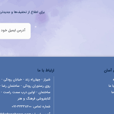
برای اطلاع از تخفیف‌ها و جدیدتری
آسان
ارتباط با ما
شیراز - چهارراه زند - خیابان رودکی - ر
ا ما
روی رستوران رودکی - ساختمان رضا -
ما
ساختمان - اولین درب سمت راست -
کتابفروشی فرهنگ و هنر
شماره تماس:
32338200-071