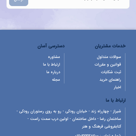
خدمات مشتریان
دسترسی آسان
سوالات متداول
مشاوره
قوانین و مقررات
ارتباط با ما
ثبت شکایات
درباره ما
راهنمای خرید
مجله
اخبار
ارتباط با ما
شیراز - چهارراه زند - خیابان رودکی - رو به روی رستوران رودکی -
ساختمان رضا - داخل ساختمان - اولین درب سمت راست -
کتابفروشی فرهنگ و هنر
شماره تماس:
32338200-071