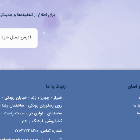
برای اطلاع از تخفیف‌ها و جدیدتری
آسان
ارتباط با ما
شیراز - چهارراه زند - خیابان رودکی - ر
ا ما
روی رستوران رودکی - ساختمان رضا -
ما
ساختمان - اولین درب سمت راست -
کتابفروشی فرهنگ و هنر
شماره تماس:
32338200-071