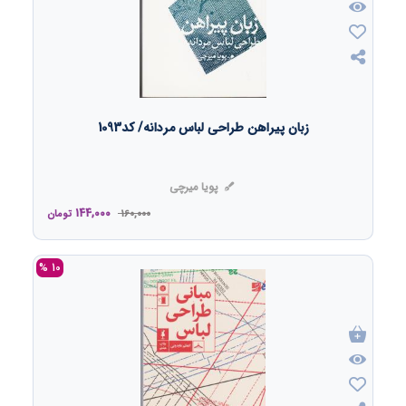
زبان پیراهن طراحی لباس مردانه/ کد1093
پویا میرچی
144,000
160,000
تومان
10 %