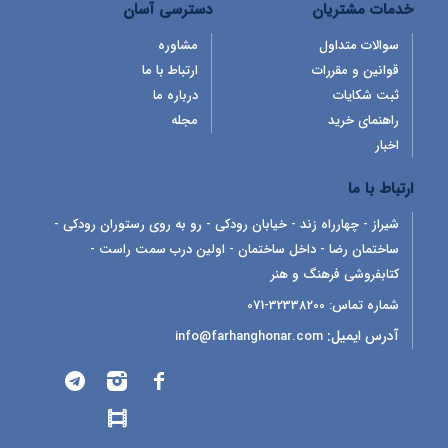
خدمات مشتریان
دسترسی آسان
سوالات متداول
مشاوره
قوانین و مقررات
ارتباط با ما
ثبت شکایات
درباره ما
راهنمای خرید
مجله
اخبار
ارتباط با ما
شیراز - چهارراه زند - خیابان رودکی - رو به روی رستوران رودکی -
ساختمان رضا - داخل ساختمان - اولین درب سمت راست -
کتابفروشی فرهنگ و هنر
شماره تماس:
32338200-071
آدرس ایمیل:
info@farhanghonar.com