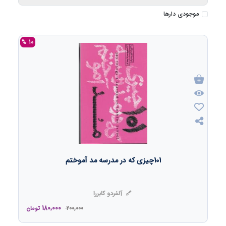
موجودی دارها
10 %
101چیزی که در مدرسه مد آموختم
آلفردو کابررا
180,000
200,000
تومان