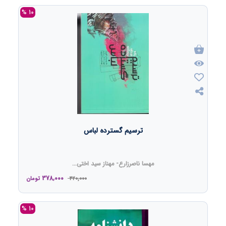
10 %
ترسیم گسترده لباس
مهسا ناصرزارع- مهناز سید اختی...
378,000
420,000
تومان
10 %