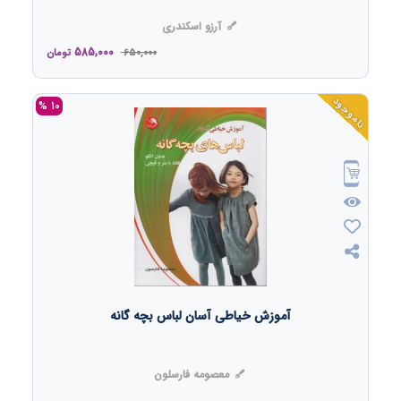
آرزو اسکندری
585,000
650,000
تومان
ناموجود
10 %
آموزش خیاطی آسان لباس بچه گانه
معصومه فارسلون