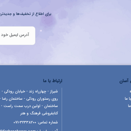
برای اطلاع از تخفیف‌ها و جدیدتری
آسان
ارتباط با ما
شیراز - چهارراه زند - خیابان رودکی - ر
ا ما
روی رستوران رودکی - ساختمان رضا -
ما
ساختمان - اولین درب سمت راست -
کتابفروشی فرهنگ و هنر
شماره تماس:
32338200-071