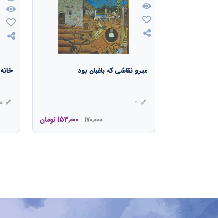
میرو نقاشی که باغبان بود
خانه 
-
من
153,000
تومان
170,000