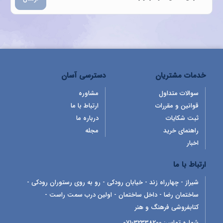
خدمات مشتریان
دسترسی آسان
سوالات متداول
مشاوره
قوانین و مقررات
ارتباط با ما
ثبت شکایات
درباره ما
راهنمای خرید
مجله
اخبار
ارتباط با ما
شیراز - چهارراه زند - خیابان رودکی - رو به روی رستوران رودکی -
ساختمان رضا - داخل ساختمان - اولین درب سمت راست -
کتابفروشی فرهنگ و هنر
شماره تماس:
32338200-071