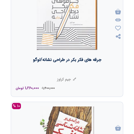
جرقه های فکر بکر در طراحی نشانه/لوگو
جیم کراوز
1,260,000
1,400,000
تومان
10 %