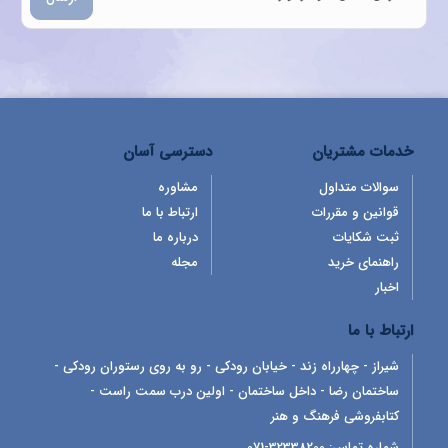
خدمات مشتریان
دسترسی آسان
سوالات متداول
مشاوره
قوانین و مقررات
ارتباط با ما
ثبت شکایات
درباره ما
راهنمای خرید
مجله
اخبار
ارتباط با ما
شیراز - چهارراه زند - خیابان رودکی - رو به روی رستوران رودکی -
ساختمان رضا - داخل ساختمان - اولین درب سمت راست -
کتابفروشی فرهنگ و هنر
شماره تماس:
32338200-071