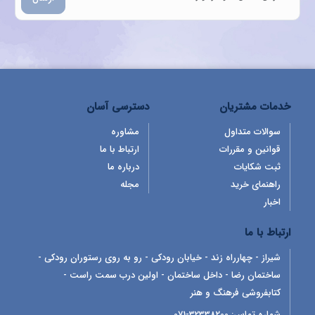
خدمات مشتریان
دسترسی آسان
سوالات متداول
مشاوره
قوانین و مقررات
ارتباط با ما
ثبت شکایات
درباره ما
راهنمای خرید
مجله
اخبار
ارتباط با ما
شیراز - چهارراه زند - خیابان رودکی - رو به روی رستوران رودکی -
ساختمان رضا - داخل ساختمان - اولین درب سمت راست -
کتابفروشی فرهنگ و هنر
شماره تماس:
32338200-071