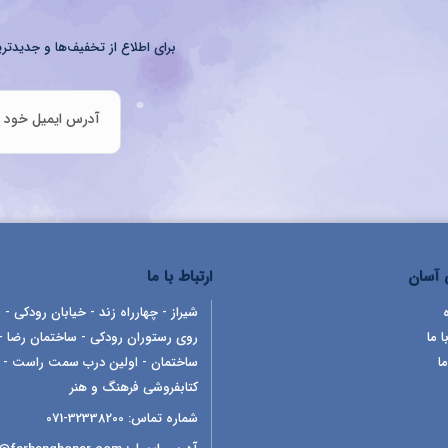
برای اطلاع از تخفیف‌ها و جدیدتری
آسان
ارتباط با ما
شیراز - چهارراه زند - خیابان رودکی - ر
ا ما
روی رستوران رودکی - ساختمان رضا -
ما
ساختمان - اولین درب سمت راست -
کتابفروشی فرهنگ و هنر
شماره تماس:
32338200-071