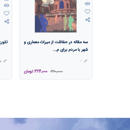
سه مقاله در حفاظت از میراث معماری و
تئور
شهر با مردم برای م...
-
سز
324,000
تومان
360,000