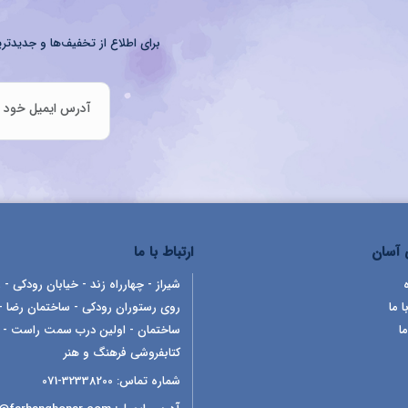
برای اطلاع از تخفیف‌ها و جدیدتری
آسان
ارتباط با ما
شیراز - چهارراه زند - خیابان رودکی - ر
ا ما
روی رستوران رودکی - ساختمان رضا -
ما
ساختمان - اولین درب سمت راست -
کتابفروشی فرهنگ و هنر
شماره تماس:
32338200-071