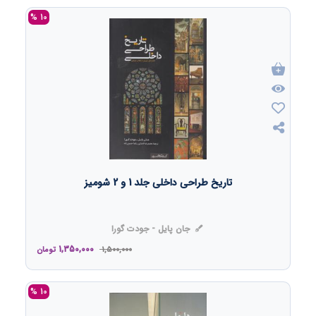
10 %
تاریخ طراحی داخلی جلد 1 و 2 شومیز
جان پایل - جودت گورا
1,350,000
1,500,000
تومان
10 %