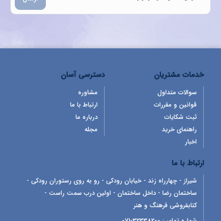
خدمات مشتریان
دسترسی آسان
سوالات متداول
مشاوره
قوانین و مقررات
ارتباط با ما
ثبت شکایات
درباره ما
راهنمای خرید
مجله
اخبار
ارتباط با ما
شیراز - چهارراه زند - خیابان رودکی - رو به روی رستوران رودکی -
ساختمان رضا - داخل ساختمان - اولین درب سمت راست -
کتابفروشی فرهنگ و هنر
شماره تماس:
32338200-071