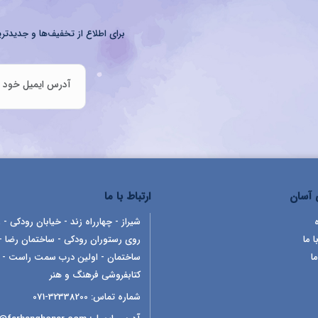
برای اطلاع از تخفیف‌ها و جدیدتری
آسان
ارتباط با ما
شیراز - چهارراه زند - خیابان رودکی - ر
ا ما
روی رستوران رودکی - ساختمان رضا -
ما
ساختمان - اولین درب سمت راست -
کتابفروشی فرهنگ و هنر
شماره تماس:
32338200-071