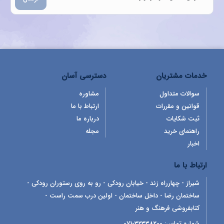
خدمات مشتریان
دسترسی آسان
سوالات متداول
مشاوره
قوانین و مقررات
ارتباط با ما
ثبت شکایات
درباره ما
راهنمای خرید
مجله
اخبار
ارتباط با ما
شیراز - چهارراه زند - خیابان رودکی - رو به روی رستوران رودکی -
ساختمان رضا - داخل ساختمان - اولین درب سمت راست -
کتابفروشی فرهنگ و هنر
شماره تماس:
32338200-071