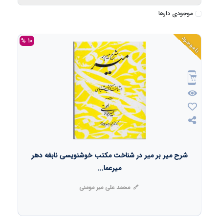
موجودی دارها
ناموجود
10 %
شرح میر بر میر در شناخت مکتب خوشنویسی نابغه دهر
میرعما...
محمد علی میر مومنی