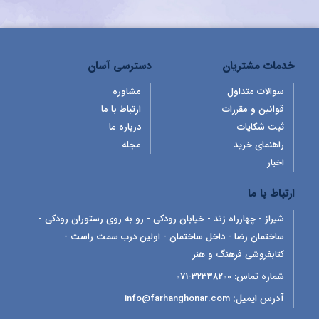
خدمات مشتریان
دسترسی آسان
سوالات متداول
مشاوره
قوانین و مقررات
ارتباط با ما
ثبت شکایات
درباره ما
راهنمای خرید
مجله
اخبار
ارتباط با ما
شیراز - چهارراه زند - خیابان رودکی - رو به روی رستوران رودکی -
ساختمان رضا - داخل ساختمان - اولین درب سمت راست -
کتابفروشی فرهنگ و هنر
شماره تماس:
32338200-071
آدرس ایمیل:
info@farhanghonar.com