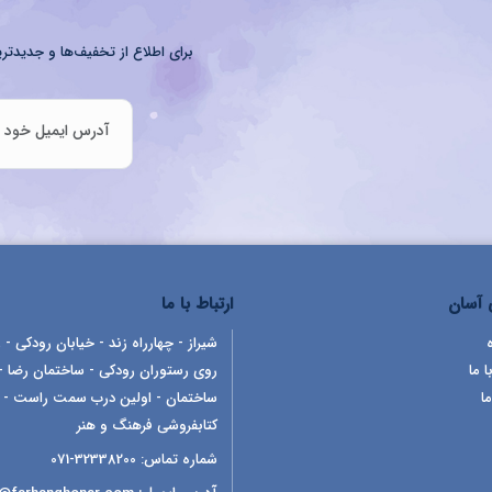
برای اطلاع از تخفیف‌ها و جدیدتری
آسان
ارتباط با ما
شیراز - چهارراه زند - خیابان رودکی - ر
ا ما
روی رستوران رودکی - ساختمان رضا -
ما
ساختمان - اولین درب سمت راست -
کتابفروشی فرهنگ و هنر
شماره تماس:
32338200-071