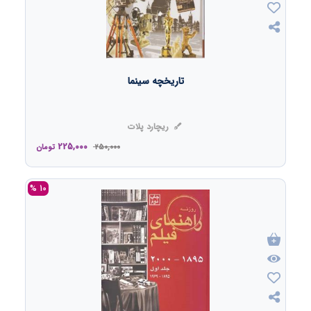
تاریخچه سینما
ریچارد پلات
225,000
250,000
تومان
10 %