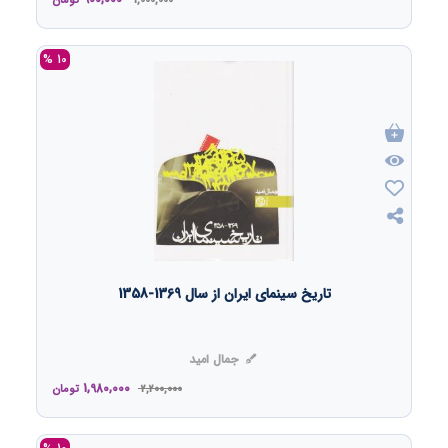
1,000,000
تومان
10 %
تاریخ سینمای ایران از سال 1369-1358
جمال امید
1,980,000
2,200,000
تومان