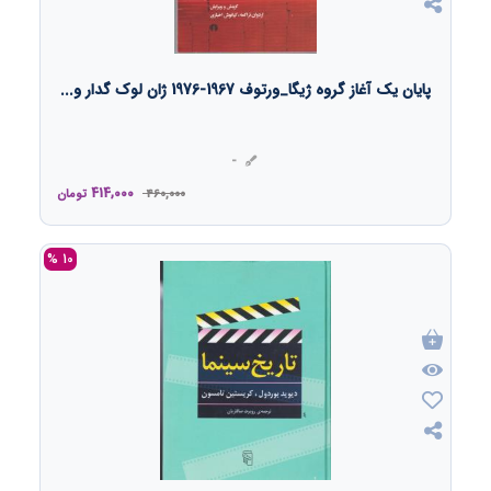
پایان یک آغاز گروه ژیگا_ورتوف 1967-1976 ژان لوک گدار و...
-
414,000
460,000
تومان
10 %