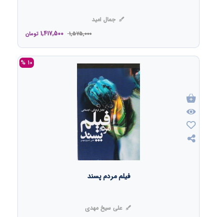
جمال امید
1,417,500
1,575,000
تومان
10 %
فیلم مردم پسند
علی سیخ مهدی