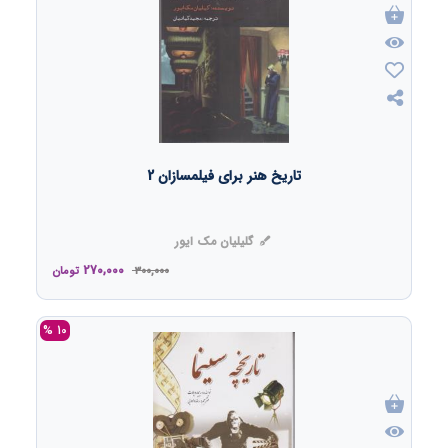
تاریخ هنر برای فیلمسازان 2
گلیلیان مک ایور
270,000
300,000
تومان
10 %