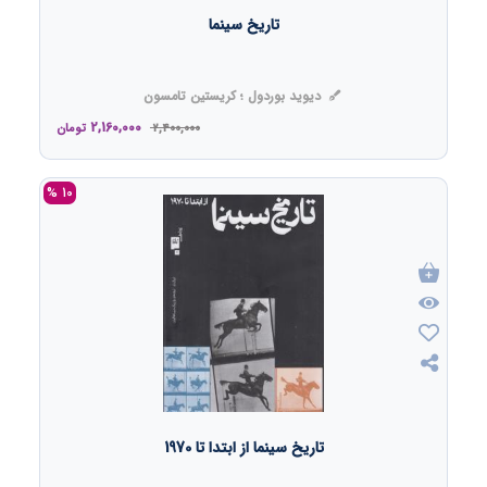
تاریخ سینما
دیوید بوردول ؛ کریستین تامسون
2,160,000
2,400,000
تومان
10 %
تاریخ سینما از ابتدا تا 1970