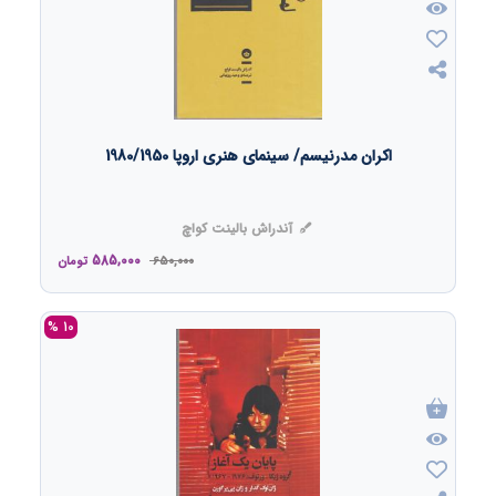
اکران مدرنیسم/ سینمای هنری اروپا 1980/1950
آندراش بالینت کواچ
585,000
650,000
تومان
10 %