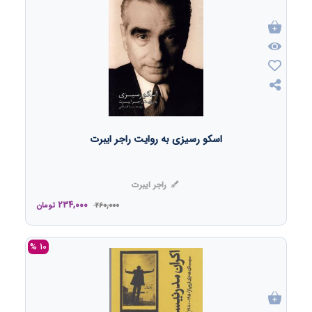
اسکو رسیزی به روایت راجر ایبرت
راجر ایبرت
234,000
260,000
تومان
10 %