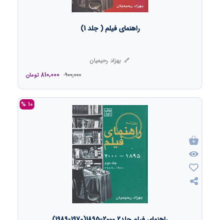
راهنمای فیلم ( جلد 1)
بهزاد رحیمیان
810,000
900,000
تومان
10 %
راهنمای فیلم جلد2 2000-1895(1970-1989)