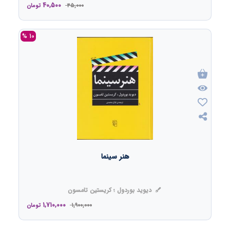
40,500
45,000
تومان
10 %
هنر سینما
دیوید بوردول ؛ کریستین تامسون
1,710,000
1,900,000
تومان