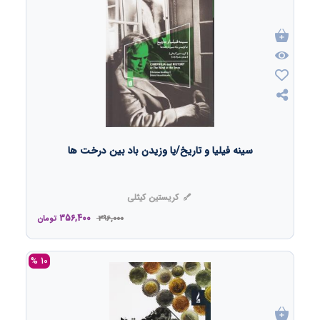
سینه فیلیا و تاریخ/یا وزیدن باد بین درخت ها
کریستین کیثلی
356,400
396,000
تومان
10 %