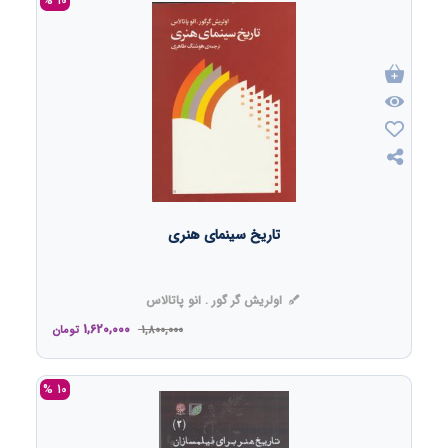
10 %
تاریخ سینمای هنری
اولریش گر گور . انو پاتالاس
1,620,000
1,800,000
تومان
10 %