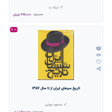
اریک رد
792,000
880,000
تومان
10 %
تاریخ سینمای ایران از تا سال 1357
مسعود مهرابی
900,000