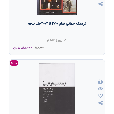
فرهنگ جهانی فیلم 2010 تا 2002جلد پنجم
بهروز دانشفر
882,000
980,000
تومان
10 %