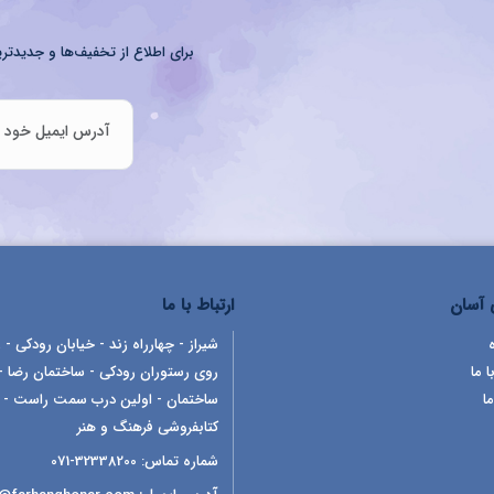
برای اطلاع از تخفیف‌ها و جدیدتری
آسان
ارتباط با ما
شیراز - چهارراه زند - خیابان رودکی - ر
ا ما
روی رستوران رودکی - ساختمان رضا -
ما
ساختمان - اولین درب سمت راست -
کتابفروشی فرهنگ و هنر
شماره تماس:
32338200-071