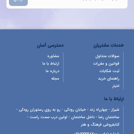
خدمات مشتریان
دسترسی آسان
سوالات متداول
مشاوره
قوانین و مقررات
ارتباط با ما
ثبت شکایات
درباره ما
راهنمای خرید
مجله
اخبار
ارتباط با ما
شیراز - چهارراه زند - خیابان رودکی - رو به روی رستوران رودکی -
ساختمان رضا - داخل ساختمان - اولین درب سمت راست -
کتابفروشی فرهنگ و هنر
شماره تماس:
32338200-071