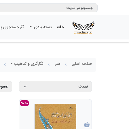
خانه
دسته بندی
جستجوی پی
صفحه اصلی
هنر
نگارگری و تذهیب -
10 %