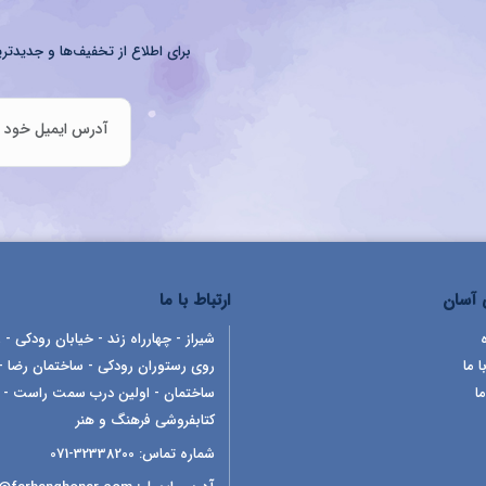
برای اطلاع از تخفیف‌ها و جدیدتری
آسان
ارتباط با ما
شیراز - چهارراه زند - خیابان رودکی - ر
ا ما
روی رستوران رودکی - ساختمان رضا -
ما
ساختمان - اولین درب سمت راست -
کتابفروشی فرهنگ و هنر
شماره تماس:
32338200-071