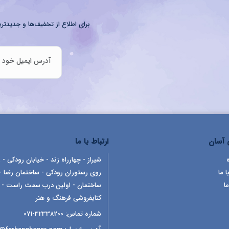
برای اطلاع از تخفیف‌ها و جدیدتری
آسان
ارتباط با ما
شیراز - چهارراه زند - خیابان رودکی - ر
ا ما
روی رستوران رودکی - ساختمان رضا -
ما
ساختمان - اولین درب سمت راست -
کتابفروشی فرهنگ و هنر
شماره تماس:
32338200-071