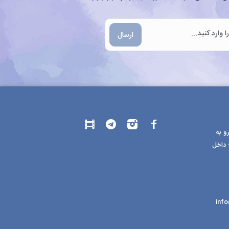
ارسال
و به
 داخل
inf