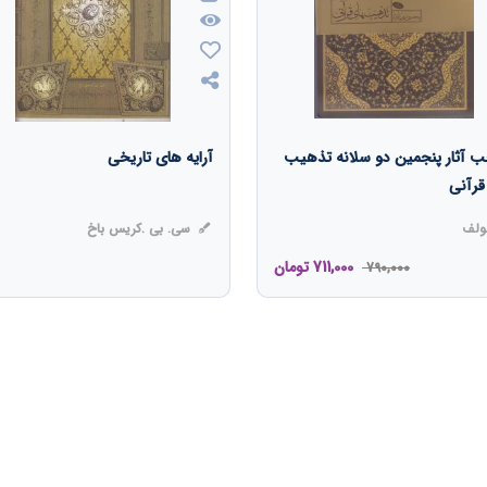
ب آثار پنجمین دو سلانه تذهیب
آرایه های تاریخی
قرآنی
لف
سی. بی .کریس باخ
711,000
تومان
790,000