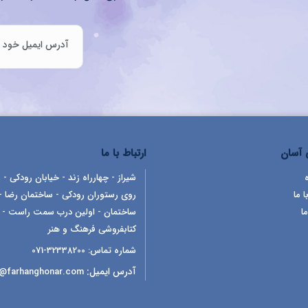
آسان
ارتباط با ما
شیراز - چهارراه زند - خیابان رودکی - ر
ا ما
روی رستوران رودکی - ساختمان رضا -
ما
ساختمان - اولین درب سمت راست -
کتابفروشی فرهنگ و هنر
شماره تماس:
32338200-071
آدرس ایمیل:
o@farhanghonar.com