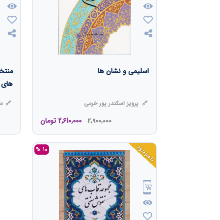
اسلیمی و نشان ها
منتخ
های 
پرویز اسکندر پور خرمی
مو
2,610,000
تومان
2,900,000
ناموجود
10 %