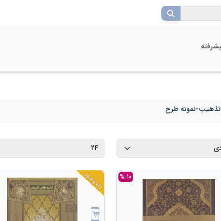
شرفته
تذهیب-نمونه طرح
ناموجود
10 %