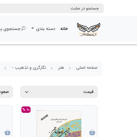
خانه
دسته بندی
جستجوی پی
صفحه اصلی
هنر
نگارگری و تذهیب -
10 %