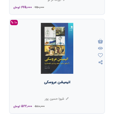
675,000
750,000
تومان
10 %
انیمیشن عروسکی
شیوا حسین پور
522,000
580,000
تومان