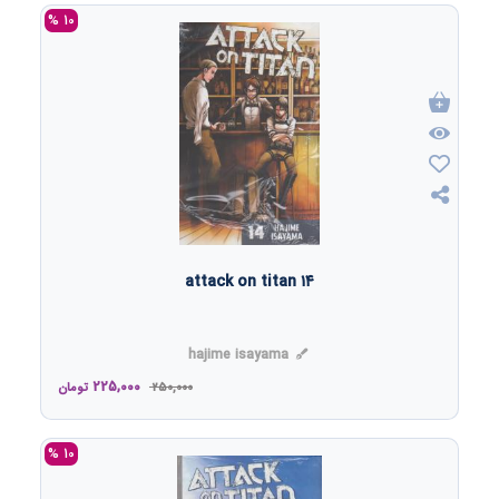
10 %
۱۴ attack on titan
hajime isayama
225,000
250,000
تومان
10 %