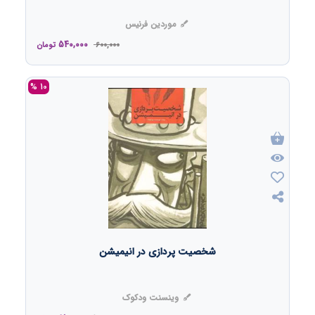
موردین فرنیس
540,000
600,000
تومان
10 %
شخصیت پردازی در انیمیشن
وینسنت ودکوک