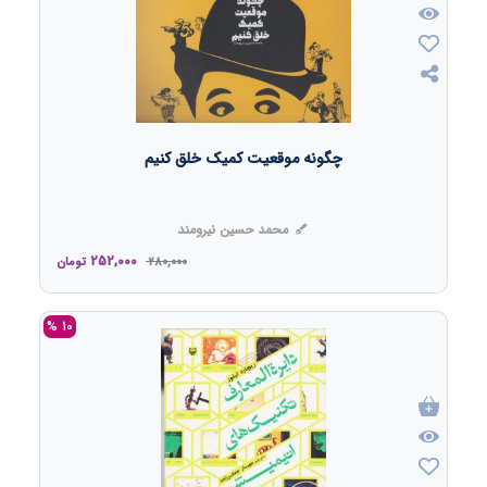
چگونه موقعیت کمیک خلق کنیم
محمد حسین نیرومند
252,000
280,000
تومان
10 %