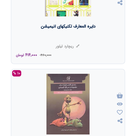
دایره المعارف تکنیکهای انیمیشن
ریچارد تیلور
414,000
460,000
تومان
10 %