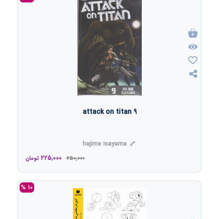
attack on titan 9
hajime isayama
225,000
250,000
تومان
10 %