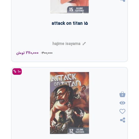
attack on titan 15
hajime isayama
270,000
300,000
تومان
10 %