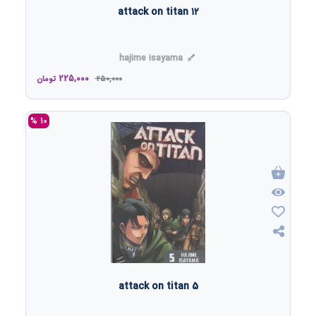
attack on titan ۱۲
hajime isayama
225,000
250,000
تومان
10 %
attack on titan 5