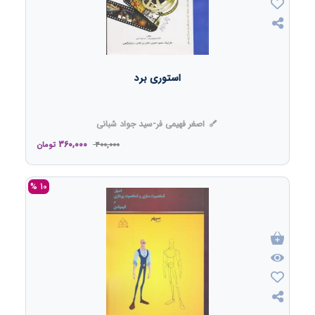
استوری برد
اصغر فهیمی فر-سید جواد شبانی
360,000
400,000
تومان
10 %