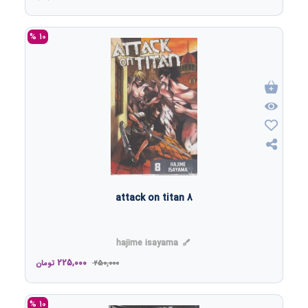
10 %
attack on titan 8
hajime isayama
225,000
250,000
تومان
10 %