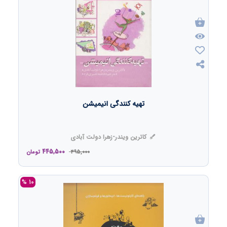
تهیه کنندگی انیمیشن
کاترین ویندر-زهرا دولت آبادی
445,500
495,000
تومان
10 %