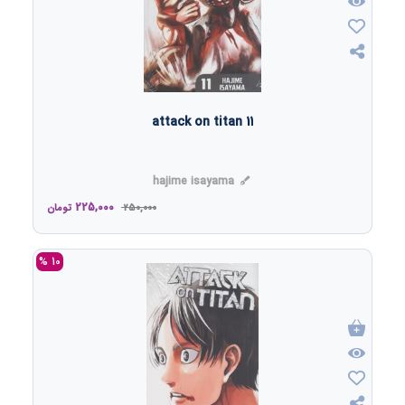
attack on titan 11
hajime isayama
225,000
250,000
تومان
10 %