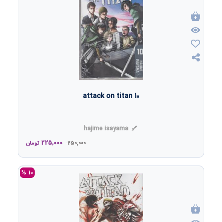
attack on titan 10
hajime isayama
225,000
250,000
تومان
10 %