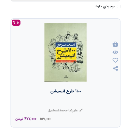
موجودی دارها
10 %
1100 طرح انیمیشن
علیرضا محمداسماعیل
477,000
530,000
تومان