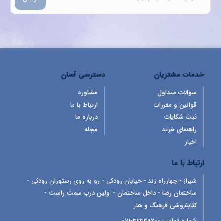
خدمات مشتریان
دسترسی آسان
سوالات متداول
مشاوره
قوانین و مقررات
ارتباط با ما
ثبت شکایات
درباره ما
راهنمای خرید
مجله
اخبار
ارتباط با ما
شیراز - چهارراه زند - خیابان رودکی - رو به روی رستوران رودکی -
ساختمان رضا - داخل ساختمان - اولین درب سمت راست -
کتابفروشی فرهنگ و هنر
شماره تماس:
32338200-071