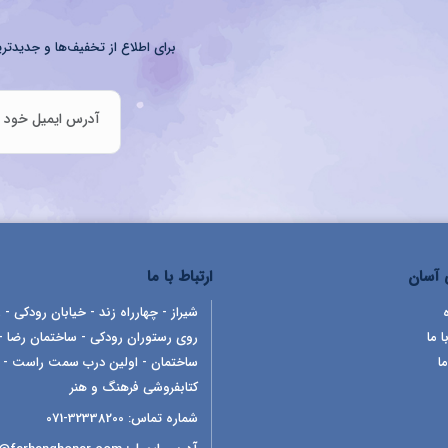
برای اطلاع از تخفیف‌ها و جدیدتری
آسان
ارتباط با ما
شیراز - چهارراه زند - خیابان رودکی - ر
ا ما
روی رستوران رودکی - ساختمان رضا -
ما
ساختمان - اولین درب سمت راست -
کتابفروشی فرهنگ و هنر
شماره تماس:
32338200-071